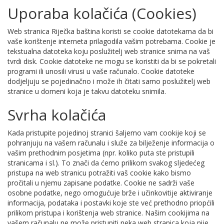
Uporaba kolačića (Cookies)
Web stranica Riječka baština koristi se cookie datotekama da bi
vaše korištenje interneta prilagodila vašim potrebama. Cookie je
tekstualna datoteka koju poslužitelj web stranice snima na vaš
tvrdi disk. Cookie datoteke ne mogu se koristiti da bi se pokretali
programi ili unosili virusi u vaše računalo. Cookie datoteke
dodjeljuju se pojedinačno i može ih čitati samo poslužitelj web
stranice u domeni koja je takvu datoteku snimila.
Svrha kolačića
Kada pristupite pojedinoj stranici šaljemo vam cookije koji se
pohranjuju na vašem računalu i služe za bilježenje informacija o
vašim prethodnim posjetima (npr. koliko puta ste pristupili
stranicama i sl.). To znači da ćemo prilikom svakog sljedećeg
pristupa na web stranicu potražiti vaš cookie kako bismo
pročitali u njemu zapisane podatke. Cookie ne sadrži vaše
osobne podatke, nego omogućuje brže i učinkovitije aktiviranje
informacija, podataka i postavki koje ste već prethodno priopćili
prilikom pristupa i korištenja web stranice. Našim cookijima na
vašem računalu ne može pristupiti neka web stranica koja nije